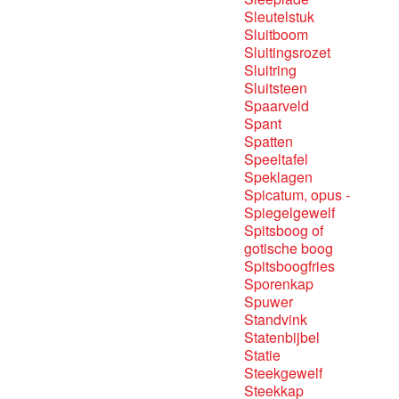
Sleutelstuk
Sluitboom
Sluitingsrozet
Sluitring
Sluitsteen
Spaarveld
Spant
Spatten
Speeltafel
Speklagen
Spicatum, opus -
Spiegelgewelf
Spitsboog of
gotische boog
Spitsboogfries
Sporenkap
Spuwer
Standvink
Statenbijbel
Statie
Steekgewelf
Steekkap