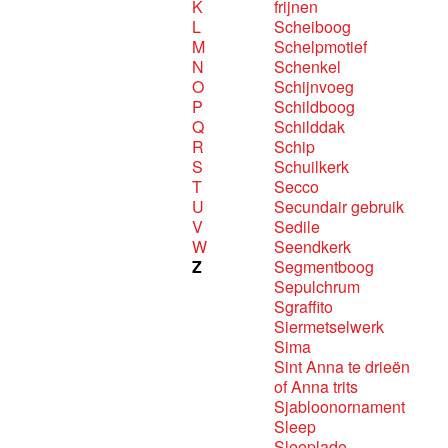
K
frijnen
L
Scheiboog
M
Schelpmotief
N
Schenkel
O
Schijnvoeg
P
Schildboog
Q
Schilddak
R
Schip
S
Schuilkerk
T
Secco
U
Secundair gebruik
V
Sedile
W
Seendkerk
Z
Segmentboog
Sepulchrum
Sgraffito
Siermetselwerk
Sima
Sint Anna te drieën
of Anna trits
Sjabloonornament
Sleep
Sleeplade