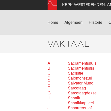
KERK WESTEREMDEN, 
Home
Algemeen
Historie
O
VAKTAAL
A
Sacramentshuis
B
Sacramentsnis
C
Sacristie
D
Salomonszuil
E
Salvator Mundi
F
Sarcofaag
G
Sarcofaagdeksel
H
Schalk
I
Schalkkapiteel
J
Scharreren of