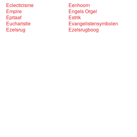
Eclecticisme
Eenhoorn
Empire
Engels Orgel
Epitaaf
Estrik
Eucharistie
Evangelistensymbolen
Ezelsrug
Ezelsrugboog